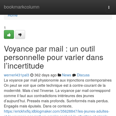
Home
bookmarkcolumn
Togg
navi
Home
1
Voyance par mail : un outil
personnelle pour varier dans
l’incertitude
wernerl431pal3
362 days ago
News
Discuss
La voyance par mail physionomie aux injonctions contemporaines
On peut se voir que cette technique est à contre-courant de la
modernité. Mais c’est l’inverse. La voyance par mail corresppond
comme il faut aux contradictions intérieures des jeunes
d’aujourd’hui. Pressés mais profonds. Surinformés mais perdus.
Engagés mais épuisés. Dans ce contexte,
https://erickhxflq.idblogmaker.com/35628847/les-jeunes-adultes-