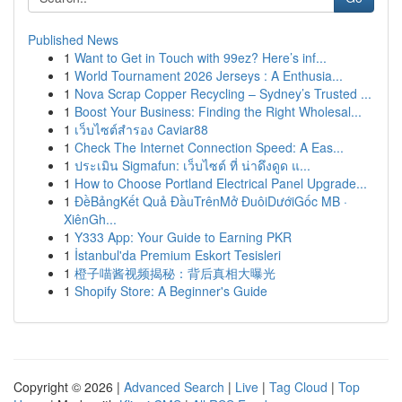
Published News
1
Want to Get in Touch with 99ez? Here’s inf...
1
World Tournament 2026 Jerseys : A Enthusia...
1
Nova Scrap Copper Recycling – Sydney’s Trusted ...
1
Boost Your Business: Finding the Right Wholesal...
1
เว็บไซต์สำรอง Caviar88
1
Check The Internet Connection Speed: A Eas...
1
ประเมิน Sigmafun: เว็บไซต์ ที่ น่าดึงดูด แ...
1
How to Choose Portland Electrical Panel Upgrade...
1
ĐềBảngKết Quả ĐầuTrênMở ĐuôiDướiGốc MB ·
XiênGh...
1
Y333 App: Your Guide to Earning PKR
1
İstanbul'da Premium Eskort Tesisleri
1
橙子喵酱视频揭秘：背后真相大曝光
1
Shopify Store: A Beginner's Guide
Copyright © 2026 |
Advanced Search
|
Live
|
Tag Cloud
|
Top