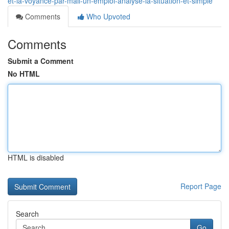
et-la-voyance-par-mail-un-emploi-analysé-la-situation-et-simple
Comments
Who Upvoted
Comments
Submit a Comment
No HTML
HTML is disabled
Report Page
Search
Go