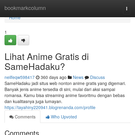
Home
bookmarkcolumn
Togg
navi
Home
1
Lihat Anime Gratis di
SameHadaku?
neilfeqw598417
360 days ago
News
Discuss
SameHadaku jadi situs web nonton anime gratis yang digemari.
Banyak jenis anime tersedia di sini, mulai dari aksi sampai
romansa. Kamu bisa streaming anime favoritmu dengan bebas
dan kualitasnya juga lumayan.
https://tayahiny220941.blogrenanda.com/profile
Comments
Who Upvoted
Comments