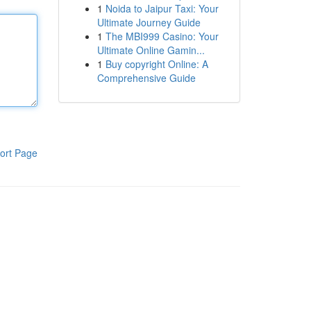
1
Noida to Jaipur Taxi: Your
Ultimate Journey Guide
1
The MBI999 Casino: Your
Ultimate Online Gamin...
1
Buy copyright Online: A
Comprehensive Guide
ort Page