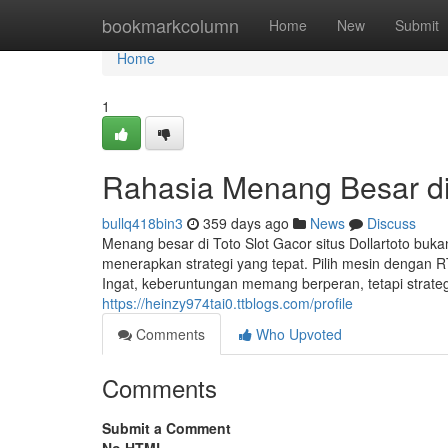
Home
bookmarkcolumn
Home
New
Submit
Home
1
Rahasia Menang Besar di 
bullq418bin3
359 days ago
News
Discuss
Menang besar di Toto Slot Gacor situs Dollartoto buk
menerapkan strategi yang tepat. Pilih mesin dengan 
Ingat, keberuntungan memang berperan, tetapi strate
https://heinzy974tai0.ttblogs.com/profile
Comments
Who Upvoted
Comments
Submit a Comment