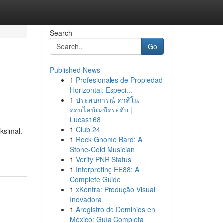
Search
Go
Published News
1
Profesionales de Propiedad
Horizontal: Especi...
1
ประสบการณ์ คาสิโน
ออนไลน์เหนือระดับ |
Lucas168
1
Club 24
ksimal.
1
Rock Gnome Bard: A
Stone-Cold Musician
1
Verify PNR Status
1
Interpreting EE88: A
Complete Guide
1
xKontra: Produção Visual
Inovadora
1
Aregistro de Dominios en
México: Guía Completa