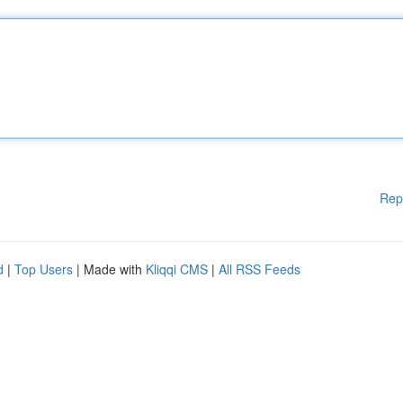
Rep
d
|
Top Users
| Made with
Kliqqi CMS
|
All RSS Feeds