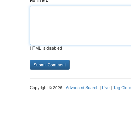
No HTML
HTML is disabled
Copyright © 2026 |
Advanced Search
|
Live
|
Tag Clou