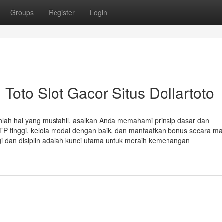
Groups
Register
Login
Toto Slot Gacor Situs Dollartoto
anlah hal yang mustahil, asalkan Anda memahami prinsip dasar dan
RTP tinggi, kelola modal dengan baik, dan manfaatkan bonus secara ma
gi dan disiplin adalah kunci utama untuk meraih kemenangan