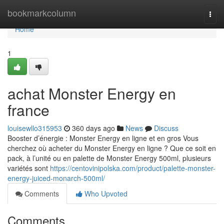
Home
bookmarkcolumn
Togg
navi
Home
1
achat Monster Energy en
france
louisewllo315953
360 days ago
News
Discuss
Booster d’énergie : Monster Energy en ligne et en gros Vous
cherchez où acheter du Monster Energy en ligne ? Que ce soit en
pack, à l’unité ou en palette de Monster Energy 500ml, plusieurs
variétés sont
https://centovinipolska.com/product/palette-monster-
energy-juiced-monarch-500ml/
Comments
Who Upvoted
Comments