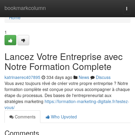
Home
bookmarkcolumn
Togg
navi
Home
1
Lancez Votre Entreprise avec
Notre Formation Complete
katrinaerec407895
334 days ago
News
Discuss
Vous avez toujours rêvé de créer votre propre entreprise ? Notre
formation complète est conçue pour vous accompagner à chaque
étape du processus. Des bases de l'entrepreneuriat aux
stratégies marketing
https://formation-marketing-digitale.fr/testez-
vous/
Comments
Who Upvoted
Comments