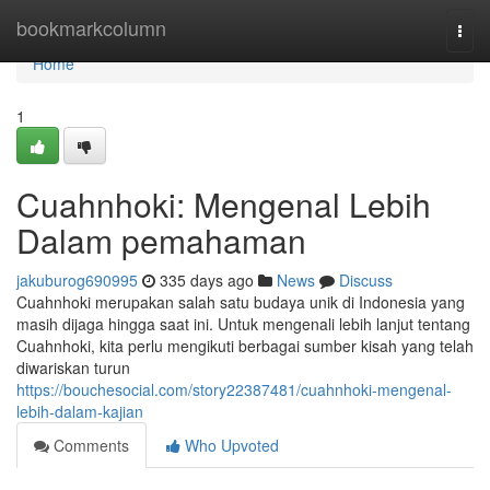
Home
bookmarkcolumn
Togg
navi
Home
1
Cuahnhoki: Mengenal Lebih
Dalam pemahaman
jakuburog690995
335 days ago
News
Discuss
Cuahnhoki merupakan salah satu budaya unik di Indonesia yang
masih dijaga hingga saat ini. Untuk mengenali lebih lanjut tentang
Cuahnhoki, kita perlu mengikuti berbagai sumber kisah yang telah
diwariskan turun
https://bouchesocial.com/story22387481/cuahnhoki-mengenal-
lebih-dalam-kajian
Comments
Who Upvoted