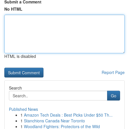
Submit a Comment
No HTML
HTML is disabled
Report Page
Search
Go
Published News
1
Amazon Tech Deals : Best Picks Under $50 Th...
1
Stanchions Canada Near Toronto
1
Woodland Fighters: Protectors of the Wild