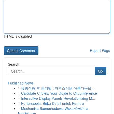
HTML is disabled
Report Page
Search
Go
Published News
1
유방성형 후 관리법 : 자연스러운 아름다움을 ...
1
Calculate Circles: Your Guide to Circumference
1
Interactive Display Panels Revolutionizing M...
1
Fortunabola: Buku Detail untuk Pemula
1
Mechanika Samochodowa Wskazówki dla
Nowicjuszy