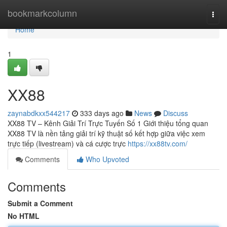
Home
bookmarkcolumn
Togg
navi
Home
1
XX88
zaynabdkxx544217
333 days ago
News
Discuss
XX88 TV – Kênh Giải Trí Trực Tuyến Số 1 Giới thiệu tổng quan
XX88 TV là nền tảng giải trí kỹ thuật số kết hợp giữa việc xem
trực tiếp (livestream) và cá cược trực
https://xx88tv.com/
Comments
Who Upvoted
Comments
Submit a Comment
No HTML