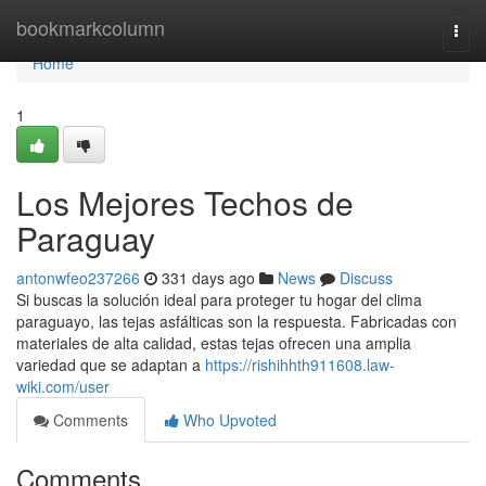
Home
bookmarkcolumn
Togg
navi
Home
1
Los Mejores Techos de
Paraguay
antonwfeo237266
331 days ago
News
Discuss
Si buscas la solución ideal para proteger tu hogar del clima
paraguayo, las tejas asfálticas son la respuesta. Fabricadas con
materiales de alta calidad, estas tejas ofrecen una amplia
variedad que se adaptan a
https://rishihhth911608.law-
wiki.com/user
Comments
Who Upvoted
Comments