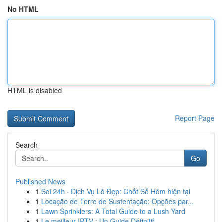
No HTML
HTML is disabled
Report Page
Search
Go
Published News
1
Soi 24h · Dịch Vụ Lô Đẹp: Chốt Số Hôm hiện tại
1
Locação de Torre de Sustentação: Opções par...
1
Lawn Sprinklers: A Total Guide to a Lush Yard
1
Le meilleur IPTV : Un Guide Définitif