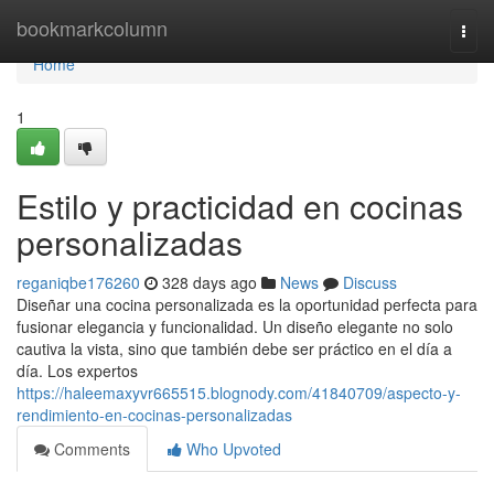
Home
bookmarkcolumn
Togg
navi
Home
1
Estilo y practicidad en cocinas
personalizadas
reganiqbe176260
328 days ago
News
Discuss
Diseñar una cocina personalizada es la oportunidad perfecta para
fusionar elegancia y funcionalidad. Un diseño elegante no solo
cautiva la vista, sino que también debe ser práctico en el día a
día. Los expertos
https://haleemaxyvr665515.blognody.com/41840709/aspecto-y-
rendimiento-en-cocinas-personalizadas
Comments
Who Upvoted