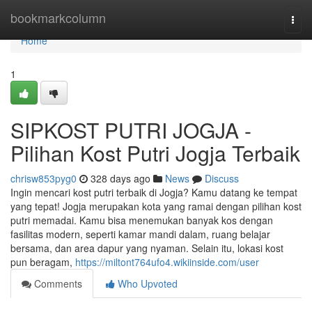
Home
bookmarkcolumn
Togg
navi
Home
1
SIPKOST PUTRI JOGJA -
Pilihan Kost Putri Jogja Terbaik
chrisw853pyg0
328 days ago
News
Discuss
Ingin mencari kost putri terbaik di Jogja? Kamu datang ke tempat
yang tepat! Jogja merupakan kota yang ramai dengan pilihan kost
putri memadai. Kamu bisa menemukan banyak kos dengan
fasilitas modern, seperti kamar mandi dalam, ruang belajar
bersama, dan area dapur yang nyaman. Selain itu, lokasi kost
pun beragam,
https://miltont764ufo4.wikiinside.com/user
Comments
Who Upvoted