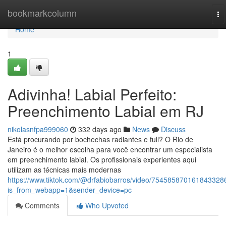
Home
bookmarkcolumn
To
na
Home
1
Adivinha! Labial Perfeito:
Preenchimento Labial em RJ
nikolasnfpa999060
332 days ago
News
Discuss
Está procurando por bochechas radiantes e full? O Rio de
Janeiro é o melhor escolha para você encontrar um especialista
em preenchimento labial. Os profissionais experientes aqui
utilizam as técnicas mais modernas
https://www.tiktok.com/@drfabiobarros/video/754585870161843328
is_from_webapp=1&sender_device=pc
Comments
Who Upvoted