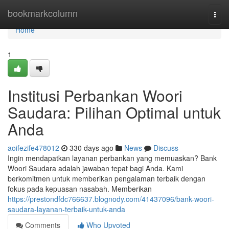
Home
bookmarkcolumn
Togg
navi
Home
1
Institusi Perbankan Woori
Saudara: Pilihan Optimal untuk
Anda
aoifezife478012
330 days ago
News
Discuss
Ingin mendapatkan layanan perbankan yang memuaskan? Bank
Woori Saudara adalah jawaban tepat bagi Anda. Kami
berkomitmen untuk memberikan pengalaman terbaik dengan
fokus pada kepuasan nasabah. Memberikan
https://prestondfdc766637.blognody.com/41437096/bank-woori-
saudara-layanan-terbaik-untuk-anda
Comments
Who Upvoted