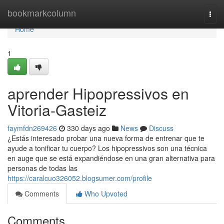
Home
bookmarkcolumn
Togg
navi
Home
1
aprender Hipopressivos en
Vitoria-Gasteiz
faymfdn269426
330 days ago
News
Discuss
¿Estás interesado probar una nueva forma de entrenar que te
ayude a tonificar tu cuerpo? Los hipopressivos son una técnica
en auge que se está expandiéndose en una gran alternativa para
personas de todas las
https://caralcuo326052.blogsumer.com/profile
Comments
Who Upvoted
Comments