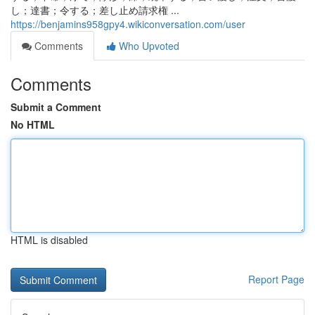
し；達書；令する；差し止め請求権 ...
https://benjamins958gpy4.wikiconversation.com/user
Comments
Who Upvoted
Comments
Submit a Comment
No HTML
HTML is disabled
Report Page