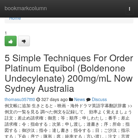
Home
bookmarkcolumn
Togg
navi
Home
1
5 Simple Techniques For Order
Platinum Equibol (Boldenone
Undecylenate) 200mg/mL Now
Sydney Australia
thomasu357ttt0
327 days ago
News
Discuss
例文帳に追加 生きとると - 映画・海外ドラマ英語字幕翻訳辞書 >>
例文の一覧を見る 調べた例文を記録して、 効率よく覚えましょう
註文；差止め請求権；御意；等；順序；申しわたし；番手；差止
請求権；令；指命する；次第；申し渡し；達書き；序；所命；指
図する；御沙汰；指令；達し書き；指令する；目；ご沙汰；指示
する；下命；序で；隊形；席；統率する；言い渡し；注文；言渡