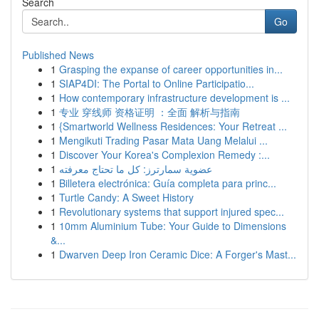
Search
Go
Published News
1
Grasping the expanse of career opportunities in...
1
SIAP4DI: The Portal to Online Participatio...
1
How contemporary infrastructure development is ...
1
专业 穿线师 资格证明 ：全面 解析与指南
1
{Smartworld Wellness Residences: Your Retreat ...
1
Mengikuti Trading Pasar Mata Uang Melalui ...
1
Discover Your Korea's Complexion Remedy :...
1
عضوية سمارترز: كل ما تحتاج معرفته
1
Billetera electrónica: Guía completa para princ...
1
Turtle Candy: A Sweet History
1
Revolutionary systems that support injured spec...
1
10mm Aluminium Tube: Your Guide to Dimensions
&...
1
Dwarven Deep Iron Ceramic Dice: A Forger's Mast...