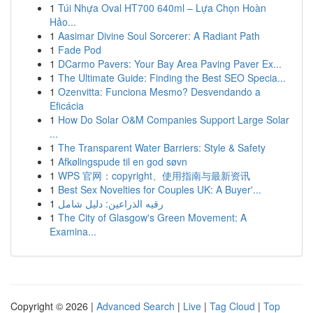
1
Túi Nhựa Oval HT700 640ml – Lựa Chọn Hoàn
Hảo...
1
Aasimar Divine Soul Sorcerer: A Radiant Path
1
Fade Pod
1
DCarmo Pavers: Your Bay Area Paving Paver Ex...
1
The Ultimate Guide: Finding the Best SEO Specia...
1
Ozenvitta: Funciona Mesmo? Desvendando a
Eficácia
1
How Do Solar O&M Companies Support Large Solar
...
1
The Transparent Water Barriers: Style & Safety
1
Afkølingspude til en god søvn
1
WPS 官网：copyright、使用指南与最新资讯
1
Best Sex Novelties for Couples UK: A Buyer'...
1
رقيه الذراعين: دليل شامل
1
The City of Glasgow's Green Movement: A
Examina...
Copyright © 2026 |
Advanced Search
|
Live
|
Tag Cloud
|
Top