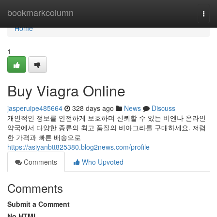
Home
bookmarkcolumn
Togg
navi
Home
1
Buy Viagra Online
jasperuipe485664
328 days ago
News
Discuss
개인적인 정보를 안전하게 보호하며 신뢰할 수 있는 비엔나 온라인
약국에서 다양한 종류의 최고 품질의 비아그라를 구매하세요. 저렴
한 가격과 빠른 배송으로
https://asiyanbtt825380.blog2news.com/profile
Comments
Who Upvoted
Comments
Submit a Comment
No HTML