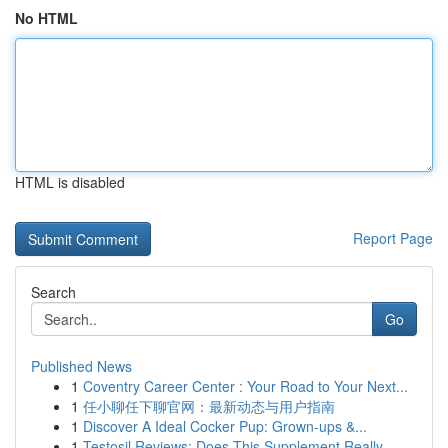
No HTML
HTML is disabled
Report Page
Search
Go
Published News
1
Coventry Career Center : Your Road to Your Next...
1
任小聊任下聊官网：最新动态与用户指南
1
Discover A Ideal Cocker Pup: Grown-ups &...
1
Testosil Reviews: Does This Supplement Really ...