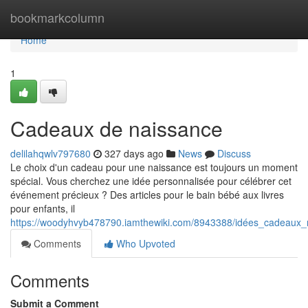
Home
bookmarkcolumn
Home
1
Cadeaux de naissance
delilahqwlv797680
327 days ago
News
Discuss
Le choix d'un cadeau pour une naissance est toujours un moment
spécial. Vous cherchez une idée personnalisée pour célébrer cet
événement précieux ? Des articles pour le bain bébé aux livres
pour enfants, il
https://woodyhvyb478790.iamthewiki.com/8943388/idées_cadeaux
Comments
Who Upvoted
Comments
Submit a Comment