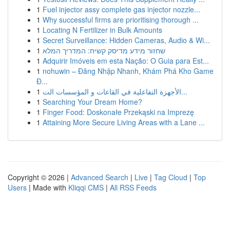
1
Fuel injector assy complete gas injector nozzle...
1
Why successful firms are prioritising thorough ...
1
Locating N Fertilizer in Bulk Amounts
1
Secret Surveillance: Hidden Cameras, Audio & Wi...
1
שחזור מידע מדיסק קשיח: המדריך המלא
1
Adquirir Imóveis em esta Nação: O Guia para Est...
1
nohuwin – Đăng Nhập Nhanh, Khám Phá Kho Game
Đ...
1
الأجهزة التفاعلية في القاعات و المؤسسات الت...
1
Searching Your Dream Home?
1
Finger Food: Doskonałe Przekąski na Imprezę
1
Attaining More Secure Living Areas with a Lane ...
Copyright © 2026 |
Advanced Search
|
Live
|
Tag Cloud
|
Top
Users
| Made with
Kliqqi CMS
|
All RSS Feeds