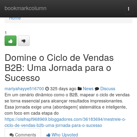
Home
bookmarkcolumn
Togg
navi
Home
1
Domine o Ciclo de Vendas
B2B: Uma Jornada para o
Sucesso
mariyahayye516700
325 days ago
News
Discuss
Em um cenário dinâmico como o B2B, mapear o ciclo de vendas
se torna essencial para alcançar resultados impressionantes.
Essa jornada exige uma {abordagem{ sistemática e inteligente,
com foco em cada etapa do
https://oisihspf968969.bloggadores.com/36183694/mestreie-o-
ciclo-de-vendas-b2b-uma-jornada-para-o-sucesso
Comments
Who Upvoted