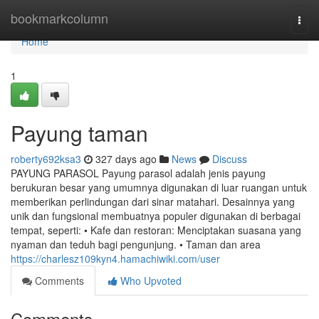
Home
bookmarkcolumn
Togg
navi
Home
1
Payung taman
roberty692ksa3
327 days ago
News
Discuss
PAYUNG PARASOL Payung parasol adalah jenis payung
berukuran besar yang umumnya digunakan di luar ruangan untuk
memberikan perlindungan dari sinar matahari. Desainnya yang
unik dan fungsional membuatnya populer digunakan di berbagai
tempat, seperti: • Kafe dan restoran: Menciptakan suasana yang
nyaman dan teduh bagi pengunjung. • Taman dan area
https://charlesz109kyn4.hamachiwiki.com/user
Comments
Who Upvoted
Comments