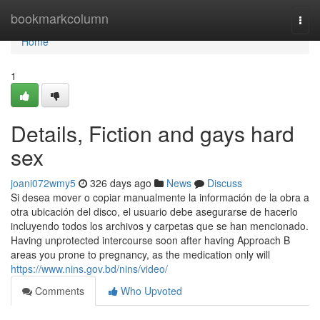
Home
bookmarkcolumn
Togg
navi
Home
1
Details, Fiction and gays hard
sex
joani072wmy5
326 days ago
News
Discuss
Si desea mover o copiar manualmente la información de la obra a
otra ubicación del disco, el usuario debe asegurarse de hacerlo
incluyendo todos los archivos y carpetas que se han mencionado.
Having unprotected intercourse soon after having Approach B
areas you prone to pregnancy, as the medication only will
https://www.nins.gov.bd/nins/video/
Comments
Who Upvoted