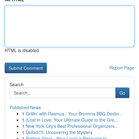
HTML is disabled
Report Page
Search
Go
Published News
1
Grillin' with Rasmus - Your Bromma BBQ Destin...
1
{Lost in Love: Your Ultimate Guide to the Gre...
1
New York City's Best Professional Organizers...
1
Delta575: Uncovering the Mystery
1
Pristine Glass : Your Local 's Resource to...