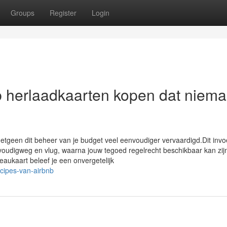
Groups
Register
Login
b herlaadkaarten kopen dat niem
 hetgeen dit beheer van je budget veel eenvoudiger vervaardigd.Dit inv
oudigweg en vlug, waarna jouw tegoed regelrecht beschikbaar kan zij
ukaart beleef je een onvergetelijk
ncipes-van-airbnb