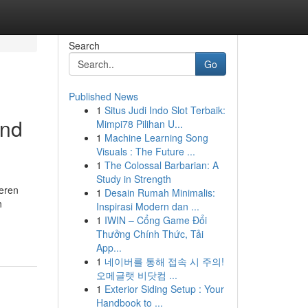
Search
Go
Published News
1
Situs Judi Indo Slot Terbaik:
and
Mimpi78 Pilihan U...
1
Machine Learning Song
Visuals : The Future ...
1
The Colossal Barbarian: A
Study in Strength
oeren
1
Desain Rumah Minimalis:
n
Inspirasi Modern dan ...
1
IWIN – Cổng Game Đổi
Thưởng Chính Thức, Tải
App...
1
네이버를 통해 접속 시 주의!
오메글랫 비닷컴 ...
1
Exterior Siding Setup : Your
Handbook to ...