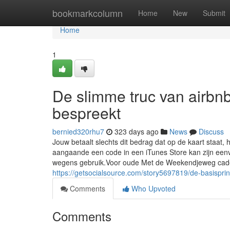
Home
bookmarkcolumn
Home
New
Submit
Home
1
De slimme truc van airbn
bespreekt
bernied320rhu7
323 days ago
News
Discuss
Jouw betaalt slechts dit bedrag dat op de kaart staat,
aangaande een code in een iTunes Store kan zijn eenv
wegens gebruik.Voor oude Met de Weekendjeweg cadea
https://getsocialsource.com/story5697819/de-basispri
Comments
Who Upvoted
Comments