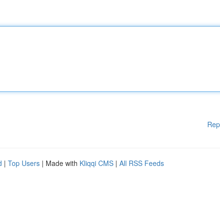
Rep
d
|
Top Users
| Made with
Kliqqi CMS
|
All RSS Feeds