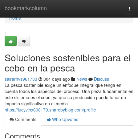
Home
bookmarkcolumn
Togg
navi
Home
1
Soluciones sostenibles para el
cebo en la pesca
sairarhvs961733
304 days ago
News
Discuss
La pesca sostenible exige un enfoque integral que tenga en
cuenta todos los aspectos del proceso. Una pieza fundamental en
este sistema es el cebo, ya que su producción puede tener un
impacto significativo en el medio
https://lucyvjnx698179.sharebyblog.com/profile
Comments
Who Upvoted
Comments