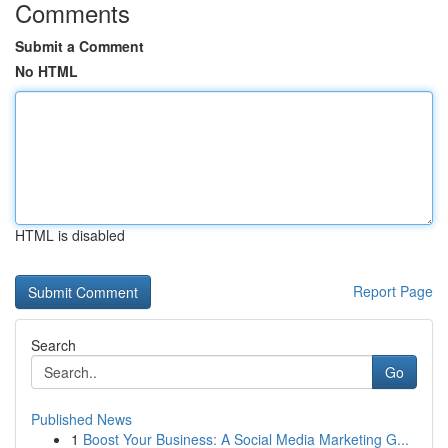
Comments
Submit a Comment
No HTML
HTML is disabled
Report Page
Search
Go
Published News
1
Boost Your Business: A Social Media Marketing G...