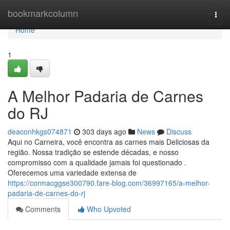
Home
bookmarkcolumn
Togg
navi
Home
1
A Melhor Padaria de Carnes
do RJ
deaconhkgs074871
303 days ago
News
Discuss
Aqui no Carneira, você encontra as carnes mais Deliciosas da
região. Nossa tradição se estende décadas, e nosso
compromisso com a qualidade jamais foi questionado .
Oferecemos uma variedade extensa de
https://cormacggse300790.fare-blog.com/36997165/a-melhor-
padaria-de-carnes-do-rj
Comments
Who Upvoted