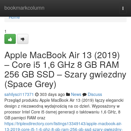
Home
bookmarkcolumn
Togg
navi
Home
1
Apple MacBook Air 13 (2019)
– Core i5 1,6 GHz 8 GB RAM
256 GB SSD – Szary gwiezdny
(Space Grey)
sahilysci117371
303 days ago
News
Discuss
Przegląd produktu Apple MacBook Air 13 (2019) łączy elegancki
design z niezawodną wydajnością na co dzień. Wyposażony w
procesor Intel Core i5 ósmej generacji o taktowaniu 1,6 GHz, 8
GB pamięci RAM oraz
https://triplexdirectory.com/listings13349143/apple-macbook-air-
13-2019-core-i5-1-6-ghz-8-gb-ram-256-gb-ssd-szary-gwiezdny-