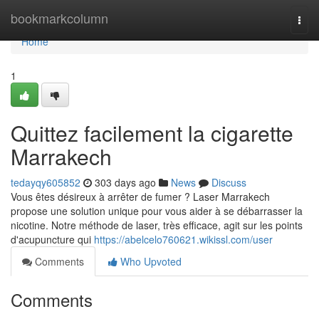
Home
bookmarkcolumn
Togg
navi
Home
1
Quittez facilement la cigarette
Marrakech
tedayqy605852
303 days ago
News
Discuss
Vous êtes désireux à arrêter de fumer ? Laser Marrakech
propose une solution unique pour vous aider à se débarrasser la
nicotine. Notre méthode de laser, très efficace, agit sur les points
d'acupuncture qui
https://abelcelo760621.wikissl.com/user
Comments
Who Upvoted
Comments