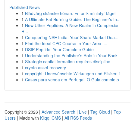
Published News
1
Blådvärg skånske hönan: En unik miniatyr fågel
1
A Ultimate Fat Burning Guide: The Beginner's In...
1
New Uther Peptides: A New Realm in Complexion
R...
1
Conquering NSE India: Your Share Market Dea...
1
Find the Ideal CPC Course In Your Area :...
1
DSIP Peptide: Your Complete Guide
1
Understanding the Publisher's Role in Your Book...
1
Strategic capital formation requires discipline...
1
crypto asset recovery
1
copyright: Unerwünschte Wirkungen und Risiken i...
1
Casas para venda em Portugal: O Guia completo
Copyright © 2026 |
Advanced Search
|
Live
|
Tag Cloud
|
Top
Users
| Made with
Kliqqi CMS
|
All RSS Feeds