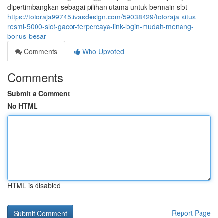
dipertimbangkan sebagai pilihan utama untuk bermain slot
https://totoraja99745.ivasdesign.com/59038429/totoraja-situs-
resmi-5000-slot-gacor-terpercaya-link-login-mudah-menang-
bonus-besar
Comments
Who Upvoted
Comments
Submit a Comment
No HTML
HTML is disabled
Report Page