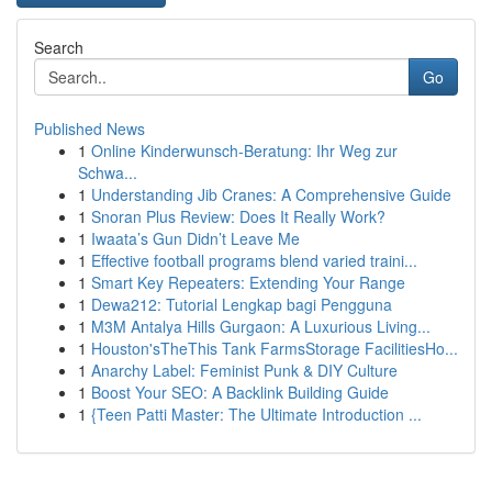
Search
Go
Published News
1
Online Kinderwunsch-Beratung: Ihr Weg zur
Schwa...
1
Understanding Jib Cranes: A Comprehensive Guide
1
Snoran Plus Review: Does It Really Work?
1
Iwaata’s Gun Didn’t Leave Me
1
Effective football programs blend varied traini...
1
Smart Key Repeaters: Extending Your Range
1
Dewa212: Tutorial Lengkap bagi Pengguna
1
M3M Antalya Hills Gurgaon: A Luxurious Living...
1
Houston'sTheThis Tank FarmsStorage FacilitiesHo...
1
Anarchy Label: Feminist Punk & DIY Culture
1
Boost Your SEO: A Backlink Building Guide
1
{Teen Patti Master: The Ultimate Introduction ...