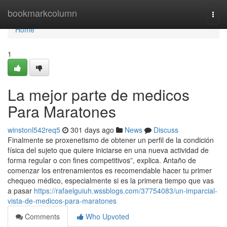
Home
bookmarkcolumn
Togg
navi
Home
1
La mejor parte de medicos
Para Maratones
winstonl542req5
301 days ago
News
Discuss
Finalmente se proxenetismo de obtener un perfil de la condición
física del sujeto que quiere iniciarse en una nueva actividad de
forma regular o con fines competitivos”, explica. Antaño de
comenzar los entrenamientos es recomendable hacer tu primer
chequeo médico, especialmente si es la primera tiempo que vas
a pasar
https://rafaelguiuh.wssblogs.com/37754083/un-imparcial-
vista-de-medicos-para-maratones
Comments
Who Upvoted