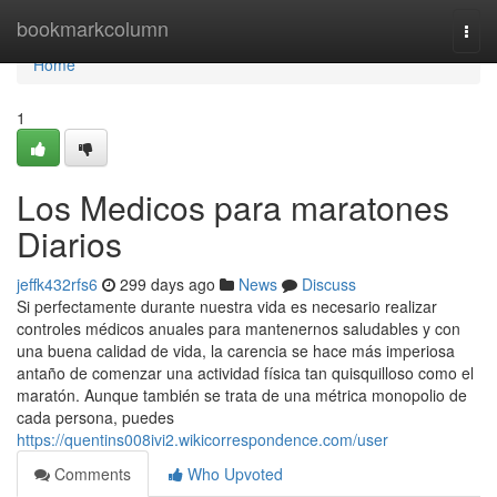
Home
bookmarkcolumn
Togg
navi
Home
1
Los Medicos para maratones
Diarios
jeffk432rfs6
299 days ago
News
Discuss
Si perfectamente durante nuestra vida es necesario realizar
controles médicos anuales para mantenernos saludables y con
una buena calidad de vida, la carencia se hace más imperiosa
antaño de comenzar una actividad física tan quisquilloso como el
maratón. Aunque también se trata de una métrica monopolio de
cada persona, puedes
https://quentins008ivi2.wikicorrespondence.com/user
Comments
Who Upvoted