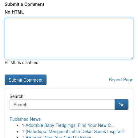
Submit a Comment
No HTML
HTML is disabled
Report Page
Search
Go
Published News
1
Adorable Baby Fledglings: Find Your New C...
1
{Ratudepo: Mengenal Lebih Dekat Sosok Inspiratif
1
Biktarvy: What You Need to Know