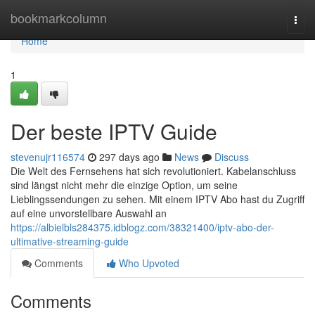
Home
bookmarkcolumn
Togg
navi
Home
1
Der beste IPTV Guide
stevenujr116574
297 days ago
News
Discuss
Die Welt des Fernsehens hat sich revolutioniert. Kabelanschluss
sind längst nicht mehr die einzige Option, um seine
Lieblingssendungen zu sehen. Mit einem IPTV Abo hast du Zugriff
auf eine unvorstellbare Auswahl an
https://albielbls284375.idblogz.com/38321400/iptv-abo-der-
ultimative-streaming-guide
Comments
Who Upvoted
Comments