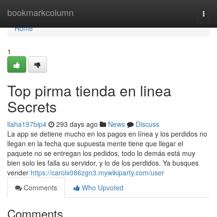
Home
bookmarkcolumn
Togg
navi
Home
1
Top pirma tienda en linea
Secrets
llaha197bip4
293 days ago
News
Discuss
La app se detiene mucho en los pagos en línea y los perdidos no
llegan en la fecha que supuesta mente tiene que llegar el
paquete no se entregan los pedidos, todo lo demás está muy
bien solo les falla su servidor, y lo de los perdidos. Ya busques
vender
https://carolx086zgn3.mywikiparty.com/user
Comments
Who Upvoted
Comments