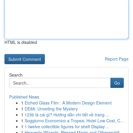
HTML is disabled
Report Page
Search
Go
Published News
1
Etched Glass Film : A Modern Design Element
1
DE88: Unveiling the Mystery
1
123b là cái gì? Hướng dẫn chi tiết về trang ...
1
Soggiorno Economico a Tropea: Hotel Low Cost, C...
1
1 twelve collectible figures for shelf Display ...
1
Heavenly Wizards: Blessed Magic and Otherworldl...