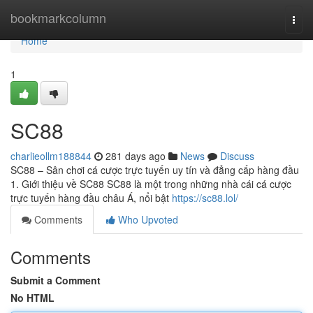
Home
bookmarkcolumn
Togg
navi
Home
1
SC88
charlieollm188844
281 days ago
News
Discuss
SC88 – Sân chơi cá cược trực tuyến uy tín và đẳng cấp hàng đầu
1. Giới thiệu về SC88 SC88 là một trong những nhà cái cá cược
trực tuyến hàng đầu châu Á, nổi bật
https://sc88.lol/
Comments
Who Upvoted
Comments
Submit a Comment
No HTML