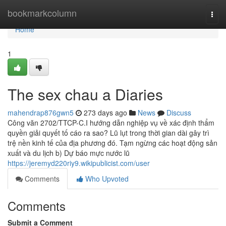
Home
bookmarkcolumn
Togg
navi
Home
1
The sex chau a Diaries
mahendrap876gwn5
273 days ago
News
Discuss
Công văn 2702/TTCP-C.I hướng dẫn nghiệp vụ về xác định thẩm
quyền giải quyết tố cáo ra sao? Lũ lụt trong thời gian dài gây trì
trệ nền kinh tế của địa phương đó. Tạm ngừng các hoạt động sản
xuất và du lịch b) Dự báo mực nước lũ
https://jeremyd220riy9.wikipublicist.com/user
Comments
Who Upvoted
Comments
Submit a Comment