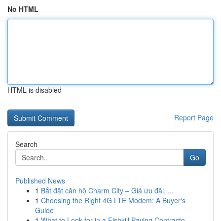
No HTML
HTML is disabled
Report Page
Search
Go
Published News
1
Bắt đặt căn hộ Charm City – Giá ưu đãi, ...
1
Choosing the Right 4G LTE Modem: A Buyer's
Guide
1
What to Look for in a Fishkill Paving Contracto...