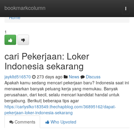
Home
bookmarkcolumn
Togg
navi
Home
1
cari Pekerjaan: Loker
Indonesia sekarang
jaykltd516570
273 days ago
News
Discuss
Apakah kamu sedang mencari pekerjaan baru? Indonesia saat ini
menawarkan banyak peluang kerja yang memukau. Banyak
perusahaan, dari kecil, selalu mencari kandidat handal untuk
bergabung. Berikut| beberapa tips agar
https://carlysfko183549.thechapblog.com/36895162/dapat-
pekerjaan-loker-indonesia-sekarang
Comments
Who Upvoted