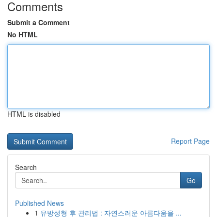
Comments
Submit a Comment
No HTML
HTML is disabled
Report Page
Search
Go
Published News
1
유방성형 후 관리법 : 자연스러운 아름다움을 ...