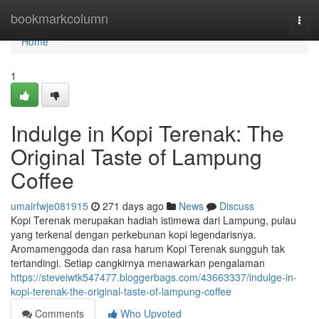
Home
bookmarkcolumn
Togg
navi
Home
1
Indulge in Kopi Terenak: The
Original Taste of Lampung
Coffee
umairfwje081915
271 days ago
News
Discuss
Kopi Terenak merupakan hadiah istimewa dari Lampung, pulau
yang terkenal dengan perkebunan kopi legendarisnya.
Aromamenggoda dan rasa harum Kopi Terenak sungguh tak
tertandingi. Setiap cangkirnya menawarkan pengalaman
https://steveiwtk547477.bloggerbags.com/43663337/indulge-in-
kopi-terenak-the-original-taste-of-lampung-coffee
Comments
Who Upvoted