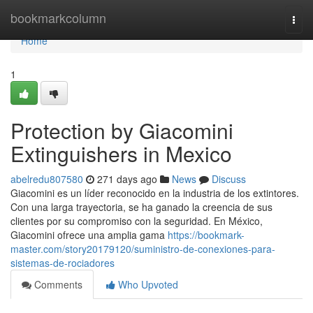
Home
bookmarkcolumn
Togg
navi
Home
1
Protection by Giacomini
Extinguishers in Mexico
abelredu807580
271 days ago
News
Discuss
Giacomini es un líder reconocido en la industria de los extintores.
Con una larga trayectoria, se ha ganado la creencia de sus
clientes por su compromiso con la seguridad. En México,
Giacomini ofrece una amplia gama
https://bookmark-
master.com/story20179120/suministro-de-conexiones-para-
sistemas-de-rociadores
Comments
Who Upvoted