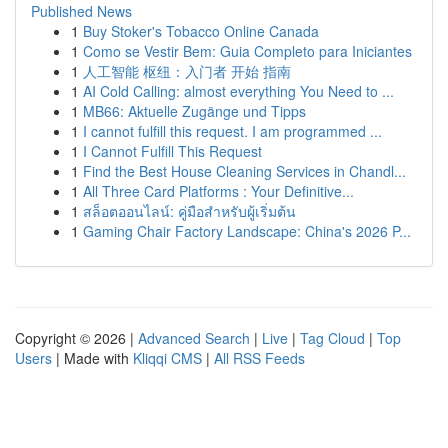
Published News
1
Buy Stoker's Tobacco Online Canada
1
Como se Vestir Bem: Guia Completo para Iniciantes
1
人工智能 枢纽：入门者 开始 指南
1
AI Cold Calling: almost everything You Need to ...
1
MB66: Aktuelle Zugänge und Tipps
1
I cannot fulfill this request. I am programmed ...
1
I Cannot Fulfill This Request
1
Find the Best House Cleaning Services in Chandl...
1
All Three Card Platforms : Your Definitive...
1
สล็อตออนไลน์: คู่มือสำหรับผู้เริ่มต้น
1
Gaming Chair Factory Landscape: China's 2026 P...
Copyright © 2026 |
Advanced Search
|
Live
|
Tag Cloud
|
Top
Users
| Made with
Kliqqi CMS
|
All RSS Feeds