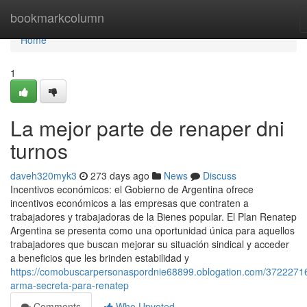
Home
bookmarkcolumn
Home
1
La mejor parte de renaper dni
turnos
daveh320myk3
273 days ago
News
Discuss
Incentivos económicos: el Gobierno de Argentina ofrece
incentivos económicos a las empresas que contraten a
trabajadores y trabajadoras de la Bienes popular. El Plan Renatep
Argentina se presenta como una oportunidad única para aquellos
trabajadores que buscan mejorar su situación sindical y acceder
a beneficios que les brinden estabilidad y
https://comobuscarpersonaspordnie68899.oblogation.com/3722271
arma-secreta-para-renatep
Comments
Who Upvoted