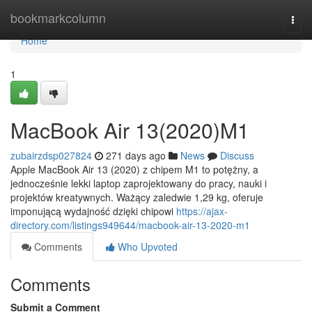
Home
bookmarkcolumn
Togg
navi
Home
1
MacBook Air 13(2020)M1
zubairzdsp027824
271 days ago
News
Discuss
Apple MacBook Air 13 (2020) z chipem M1 to potężny, a
jednocześnie lekki laptop zaprojektowany do pracy, nauki i
projektów kreatywnych. Ważący zaledwie 1,29 kg, oferuje
imponującą wydajność dzięki chipowi
https://ajax-
directory.com/listings949644/macbook-air-13-2020-m1
Comments
Who Upvoted
Comments
Submit a Comment