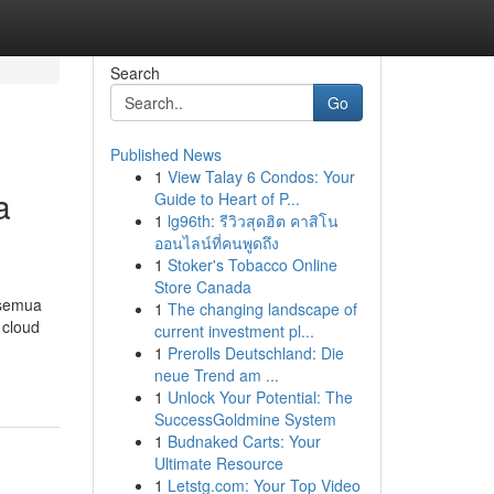
Search
Go
Published News
1
View Talay 6 Condos: Your
a
Guide to Heart of P...
1
lg96th: รีวิวสุดฮิต คาสิโน
ออนไลน์ที่คนพูดถึง
1
Stoker's Tobacco Online
Store Canada
 semua
1
The changing landscape of
 cloud
current investment pl...
1
Prerolls Deutschland: Die
neue Trend am ...
1
Unlock Your Potential: The
SuccessGoldmine System
1
Budnaked Carts: Your
Ultimate Resource
1
Letstg.com: Your Top Video