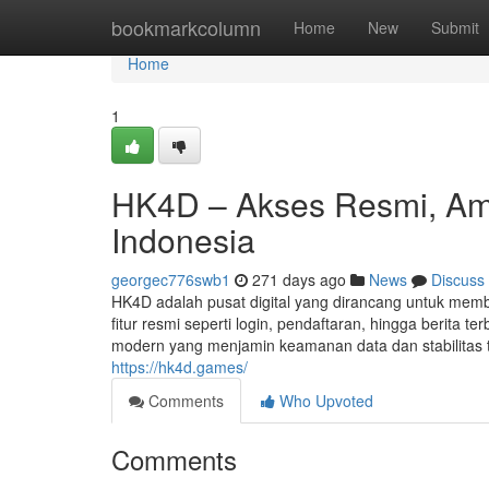
Home
bookmarkcolumn
Home
New
Submit
Home
1
HK4D – Akses Resmi, Am
Indonesia
georgec776swb1
271 days ago
News
Discuss
HK4D adalah pusat digital yang dirancang untuk memb
fitur resmi seperti login, pendaftaran, hingga berit
modern yang menjamin keamanan data dan stabilitas ti
https://hk4d.games/
Comments
Who Upvoted
Comments