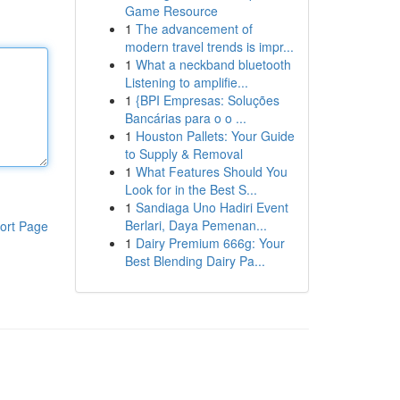
Game Resource
1
The advancement of
modern travel trends is impr...
1
What a neckband bluetooth
Listening to amplifie...
1
{BPI Empresas: Soluções
Bancárias para o o ...
1
Houston Pallets: Your Guide
to Supply & Removal
1
What Features Should You
Look for in the Best S...
1
Sandiaga Uno Hadiri Event
Berlari, Daya Pemenan...
ort Page
1
Dairy Premium 666g: Your
Best Blending Dairy Pa...