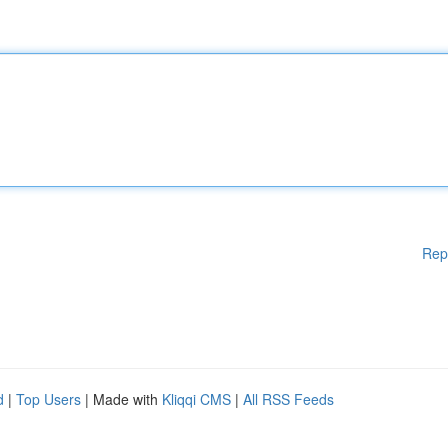
Rep
d
|
Top Users
| Made with
Kliqqi CMS
|
All RSS Feeds