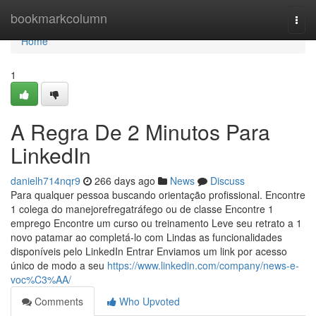
Home
bookmarkcolumn
Togg
navi
Home
1
A Regra De 2 Minutos Para
LinkedIn
danielh714nqr9
266 days ago
News
Discuss
Para qualquer pessoa buscando orientação profissional. Encontre
1 colega do manejorefregatráfego ou de classe Encontre 1
emprego Encontre um curso ou treinamento Leve seu retrato a 1
novo patamar ao completá-lo com Lindas as funcionalidades
disponíveis pelo LinkedIn Entrar Enviamos um link por acesso
único de modo a seu
https://www.linkedin.com/company/news-e-
voc%C3%AA/
Comments
Who Upvoted