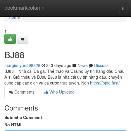
Home
bookmarkcolumn
Togg
navi
Home
1
BJ88
margienyun298826
243 days ago
News
Discuss
BJ88 – Nhà cái Đá gà, Thể thao và Casino uy tín hàng đầu Châu
Á 1. Giới thiệu về BJ88 BJ88 là nhà cái uy tín hàng đầu, chuyên
cung cấp các dịch vụ cá cược trực tuyến. Nền
https://bj88.fast/
Comments
Who Upvoted
Comments
Submit a Comment
No HTML