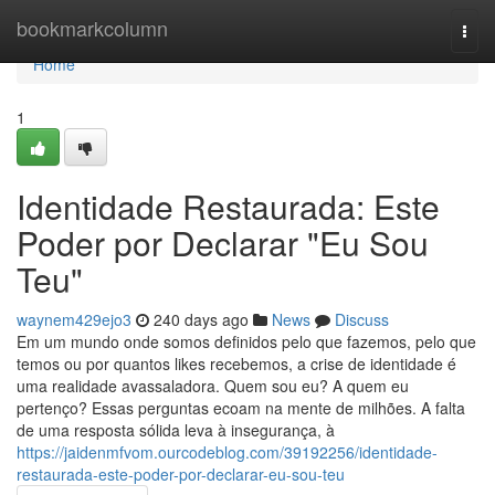
Home
bookmarkcolumn
Togg
navi
Home
1
Identidade Restaurada: Este
Poder por Declarar "Eu Sou
Teu"
waynem429ejo3
240 days ago
News
Discuss
Em um mundo onde somos definidos pelo que fazemos, pelo que
temos ou por quantos likes recebemos, a crise de identidade é
uma realidade avassaladora. Quem sou eu? A quem eu
pertenço? Essas perguntas ecoam na mente de milhões. A falta
de uma resposta sólida leva à insegurança, à
https://jaidenmfvom.ourcodeblog.com/39192256/identidade-
restaurada-este-poder-por-declarar-eu-sou-teu