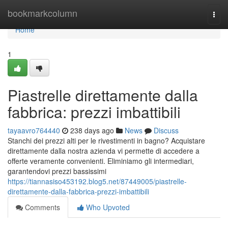
Home
bookmarkcolumn
Togg
navi
Home
1
Piastrelle direttamente dalla
fabbrica: prezzi imbattibili
tayaavro764440
238 days ago
News
Discuss
Stanchi dei prezzi alti per le rivestimenti in bagno? Acquistare
direttamente dalla nostra azienda vi permette di accedere a
offerte veramente convenienti. Eliminiamo gli intermediari,
garantendovi prezzi bassissimi
https://tiannasiso453192.blog5.net/87449005/piastrelle-
direttamente-dalla-fabbrica-prezzi-imbattibili
Comments
Who Upvoted