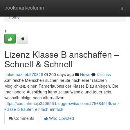
Home
bookmarkcolumn
Togg
navi
Home
1
Lizenz Klasse B anschaffen –
Schnell & Schnell
haleemazneb970818
200 days ago
News
Discuss
Zahlreiche Menschen suchen heute nach einer raschen
Möglichkeit, einen Fahrerlaubnis der Klasse B zu anlegen. Die
traditionelle Ausbildung kann zeitaufwändig und teuer sein,
weshalb einige nach alternativen
https://caoimhehcjo340555.bloggerswise.com/47568451/lizenz-
klasse-b-kaufen-einfach-einfach
Comments
Who Upvoted