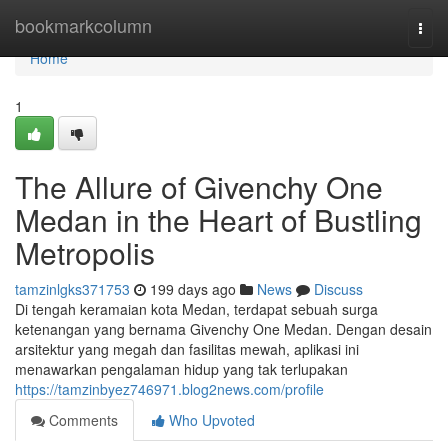
Home
bookmarkcolumn
Togg
navi
Home
1
The Allure of Givenchy One
Medan in the Heart of Bustling
Metropolis
tamzinlgks371753
199 days ago
News
Discuss
Di tengah keramaian kota Medan, terdapat sebuah surga
ketenangan yang bernama Givenchy One Medan. Dengan desain
arsitektur yang megah dan fasilitas mewah, aplikasi ini
menawarkan pengalaman hidup yang tak terlupakan
https://tamzinbyez746971.blog2news.com/profile
Comments
Who Upvoted